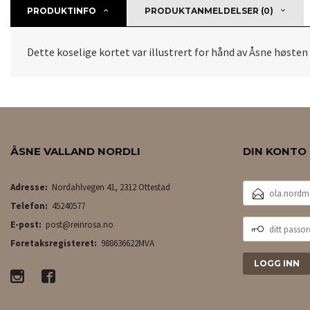
PRODUKTINFO
PRODUKTANMELDELSER (0)
Dette koselige kortet var illustrert for hånd av Åsne høsten
ÅSNE VALLAND NORDLI
DIN KONTO
E-
Adresse:
Nordahlvegen 41, 2312 Ottestad
POSTADRESSE
Telefon:
45240577
DITT
E-post:
post@reinrosa.no
PASSORD
Foretaksregisteret:
988636622MVA