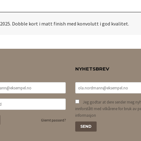
 2025. Dobble kort i matt finish med konvolutt i god kvalitet.
NYHETSBREV
Jeg godtar at dere sender meg nyh
innforstått med vilkårene for bruk av p
informasjon
Glemt passord?