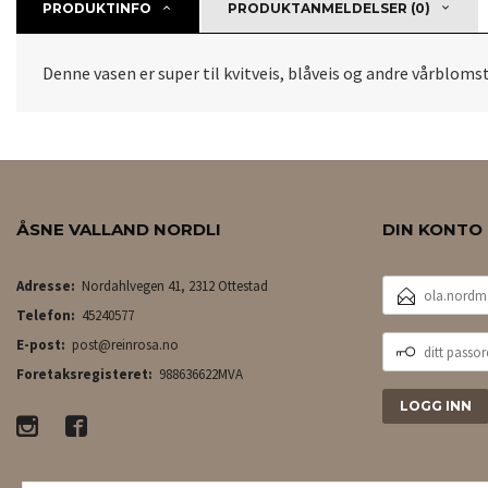
PRODUKTINFO
PRODUKTANMELDELSER (0)
Denne vasen er super til kvitveis, blåveis og andre vårblomst
ÅSNE VALLAND NORDLI
DIN KONTO
E-
Adresse:
Nordahlvegen 41, 2312 Ottestad
POSTADRESSE
Telefon:
45240577
DITT
E-post:
post@reinrosa.no
PASSORD
Foretaksregisteret:
988636622MVA