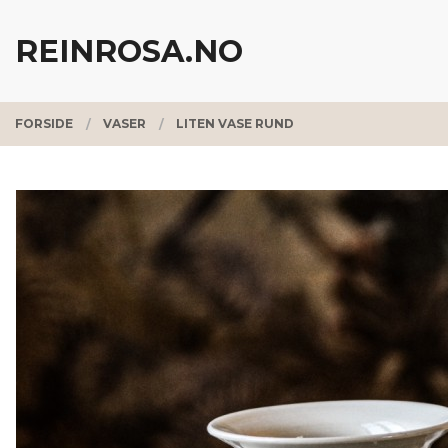
Gå
Lukk
PRODUKTER
til
REINROSA.NO
innholdet
FORSIDE
VASER
LITEN VASE RUND