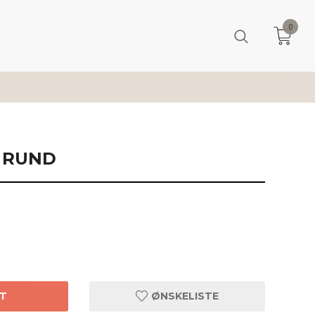
0
E RUND
T
ØNSKELISTE