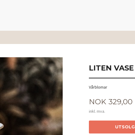
LITEN VAS
Vårblomar
Pris
NOK
329,00
inkl. mva.
UTSOLG