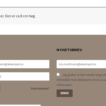
er. Den er ca 8 cm høg.
NYHETSBREV
Jeg godtar at dere sender meg nyh
innforstått med vilkårene for bruk av p
informasjon
Glemt passord?