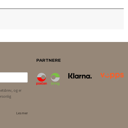
PARTNERE
etsbrev, og er
ersonlig
Les mer