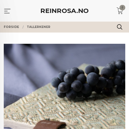
Gå
0
til
REINROSA.NO
innholdet
FORSIDE
TALLERKENER