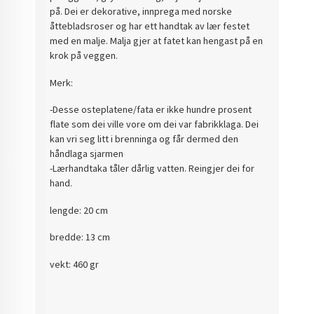
på. Dei er dekorative, innprega med norske
åttebladsroser og har ett handtak av lær festet
med en malje. Malja gjer at fatet kan hengast på en
krok på veggen.
Merk:
-Desse osteplatene/fata er ikke hundre prosent
flate som dei ville vore om dei var fabrikklaga. Dei
kan vri seg litt i brenninga og får dermed den
håndlaga sjarmen
-Lærhandtaka tåler dårlig vatten. Reingjer dei for
hand.
lengde: 20 cm
bredde: 13 cm
vekt: 460 gr