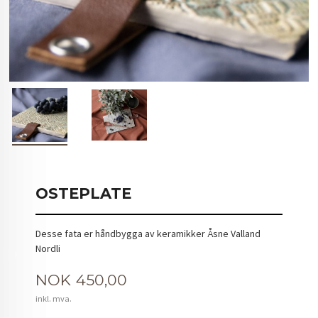
OSTEPLATE
Desse fata er håndbygga av keramikker Åsne Valland
Nordli
Pris
NOK
450,00
inkl. mva.