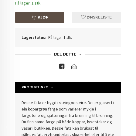
På lager: 1 stk.
KJØP
ØNSKELISTE
Lagerstatus:
På lager: 1 stk.
DEL DETTE
PRODUKTINFO
Desse fata er bygd i steingodsleire. Dei er glasert i
ein kopargrøn farge som varierer mykje i
fargetone og sjatteringar fra brenning til brenning.
Du finn same farge på både koppar, lysestakar og
vasar i butikken. Desse fata kan brukast til
påleggsfat, gryteunderlag, skjærefjøl eller til å ete