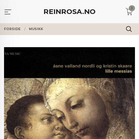
Gå
0
til
REINROSA.NO
innholdet
FORSIDE
MUSIKK