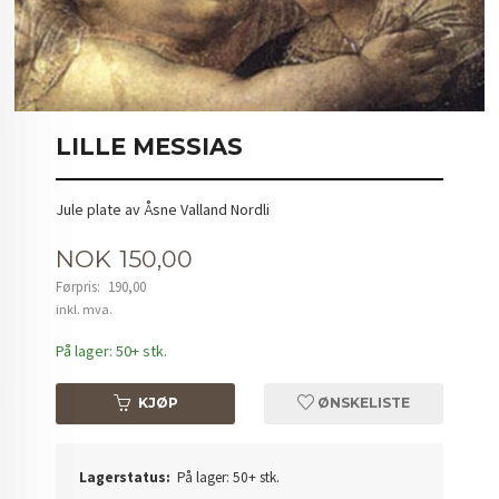
LILLE MESSIAS
Jule plate av Åsne Valland Nordli
Tilbud
NOK
150,00
Førpris:
190,00
Rabatt
inkl. mva.
På lager: 50+ stk.
KJØP
ØNSKELISTE
Lagerstatus:
På lager: 50+ stk.