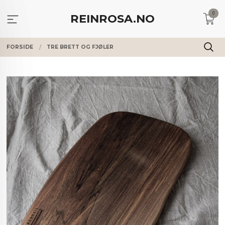
Gå
0
til
REINROSA.NO
innholdet
FORSIDE
TRE BRETT OG FJØLER