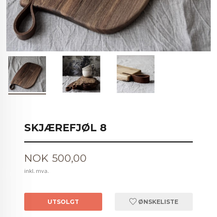
SKJÆREFJØL 8
Pris
NOK
500,00
inkl. mva.
UTSOLGT
ØNSKELISTE